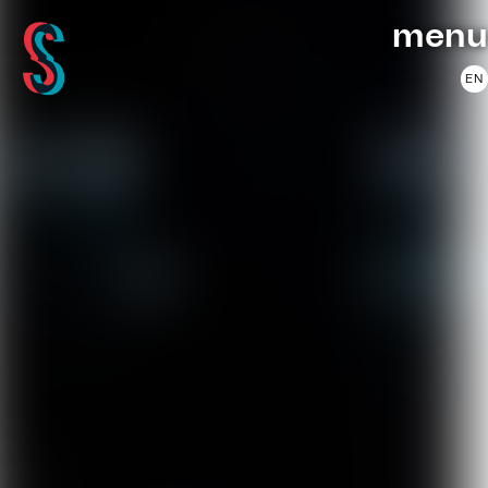
menu
EN