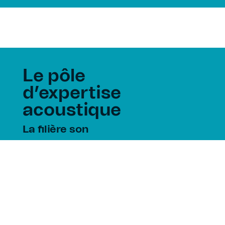
Le pôle
d’expertise
acoustique
La filière son
Le Mans, Capitale du son
Les acteurs du son
Contact