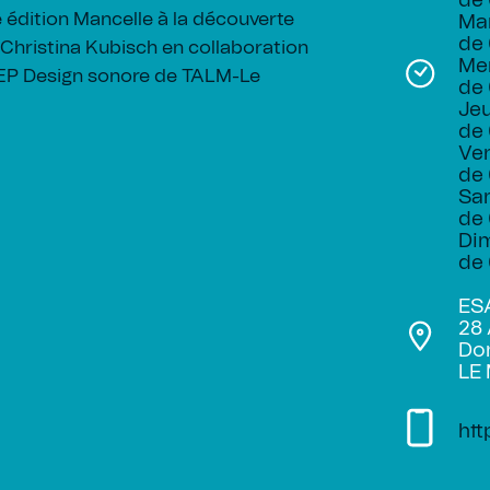
de 
 édition Mancelle à la découverte
Mar
de 
r Christina Kubisch en collaboration
Mer
SEP Design sonore de TALM-Le
de 
Jeu
de 
Ven
de 
Sam
de 
Di
de 
ES
28 
Do
LE
htt