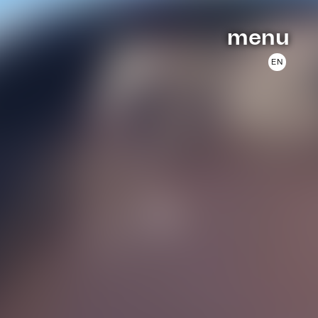
menu
EN