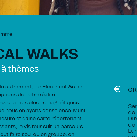
ramme
CAL WALKS
s à thèmes
lle autrement, les Electrical Walks
GR
ptions de notre réalité
 des champs électromagnétiques
Sam
ue nous en ayons conscience. Muni
de 
esure et d'une carte répertoriant
Dim
de 
sants, le visiteur suit un parcours
Lun
peut faire seul ou en groupe, en