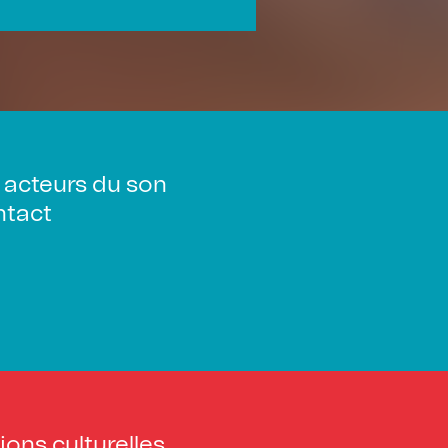
 acteurs du son
tact
ions culturelles