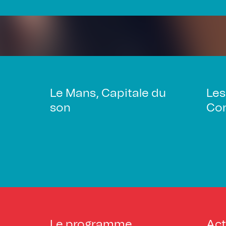
Le Mans, Capitale du
Les
son
Con
Le programme
Act