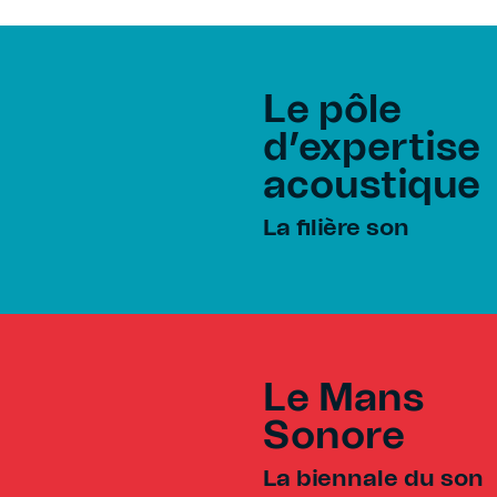
Le pôle
d’expertise
acoustique
La filière son
Le Mans
Sonore
La biennale du son