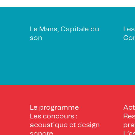
Le Mans, Capitale du
Les
son
Con
Le programme
Act
Les concours :
Res
acoustique et design
pra
sonore
L’a