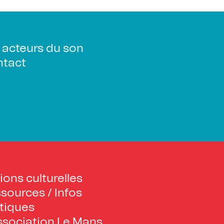
 acteurs du son
tact
ions culturelles
sources / Infos
tiques
ssociation Le Mans