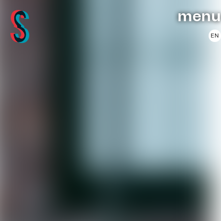
menu
EN